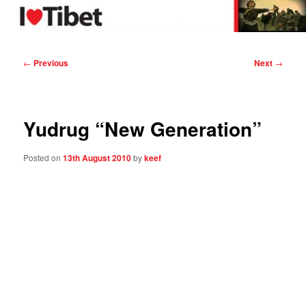
Skip
in support of Tibet
to
primary
content
I Love Tibet
Post
←
Previous
Next
→
navigation
Yudrug “New Generation”
Posted on
13th August 2010
by
keef