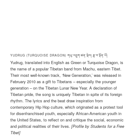
YUDRUG (TURQUOISE DRAGON) གཡུ་འབྲུག་ཚན་སྡེབ། ཟླ་བ་སྔོན་པོ།
Yudrug, translated into English as Green or Turquoise Dragon, is
the name of a popular Tibetan band from Machu, eastern Tibet.
Their most well-known track, ‘New Generation,’ was released in
February 2010 as a gift to Tibetans – especially the younger
generation – on the Tibetan Lunar New Year. A declaration of
Tibetan pride, the song is uniquely Tibetan in spite of its foreign
rhythm. The lyrics and the beat draw inspiration from
contemporary Hip Hop culture, which originated as a protest tool
for disenfranchised youth, especially African-American youth in
the United States, to reflect on and critique the social, economic
and political realities of their lives.
[Profile by Students for a Free
Tibet]