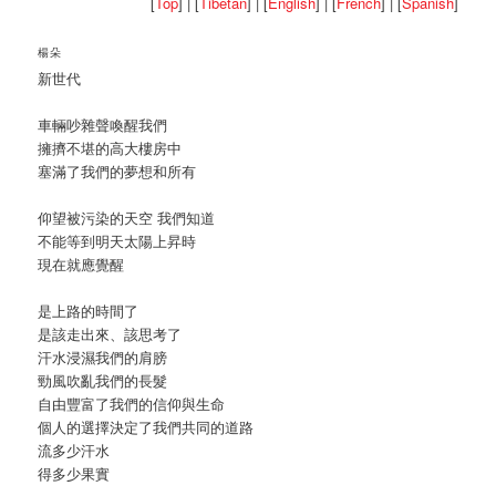
[
Top
] | [
Tibetan
] | [
English
] | [
French
] | [
Spanish
]
楊朵
新世代
車輛吵雜聲喚醒我們
擁擠不堪的高大樓房中
塞滿了我們的夢想和所有
仰望被污染的天空 我們知道
不能等到明天太陽上昇時
現在就應覺醒
是上路的時間了
是該走出來、該思考了
汗水浸濕我們的肩膀
勁風吹亂我們的長髮
自由豐富了我們的信仰與生命
個人的選擇決定了我們共同的道路
流多少汗水
得多少果實