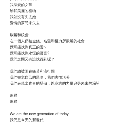
我深愛的女孩
給我美麗的禮物
我並沒有失去她
愛情的夢尚未失去
欺騙和狡猾
在一個人們被金錢、名聲和權力所欺騙的社會
我可能找到真正的愛？
我可能找到永恆的誓言?
我們之間又有誰找得到呢？
我們總被困在痛苦和流行間
我們書寫自己的黑暗，我們害怕活著
我們表現出青春的驕傲，以意志的力量追尋未來的渴望
追尋
追尋
We are the new generation of today
我們是今天的新世代