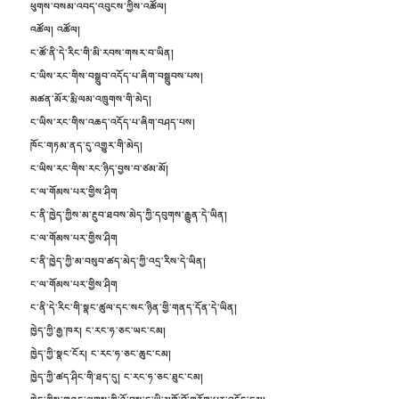
ཕུགས་བསམ་འབད་འབུངས་ཀྱིས་འཚོལ།
འཚོལ། འཚོལ།
ང་ཚོ་ནི་དེ་རིང་གི་མི་རབས་གསར་བ་ཡིན།
ང་ཡིས་རང་གིས་བསྒྲུབ་འདོད་པ་ཞིག་བསྒྲུབས་པས།
མཚན་མོར་རྨི་ལམ་འཁྲུགས་གི་མེད།
ང་ཡིས་རང་གིས་འཆད་འདོད་པ་ཞིག་བཤད་པས།
ཁོང་གཏམ་ནད་དུ་འགྱུར་གི་མེད།
ང་ཡིས་རང་གིས་རང་ཉིད་བྱས་བ་ཙམ་མོ།
ང་ལ་གོམས་པར་གྱིས་ཤིག
ང་ནི་ཁྱེད་ཀྱིས་མ་རྔུབ་ཐབས་མེད་ཀྱི་དབུགས་རྒྱུན་དེ་ཡིན།
ང་ལ་གོམས་པར་གྱིས་ཤིག
ང་ནི་ཁྱེད་ཀྱི་མ་བསུབ་ཚད་མེད་ཀྱི་འདྲ་རིས་དེ་ཡིན།
ང་ལ་གོམས་པར་གྱིས་ཤིག
ང་ནི་དེ་རིང་གི་སྣང་ཚུལ་དང་སང་ཉིན་གྱི་གནད་དོན་དེ་ཡིན།
ཁྱེད་ཀྱི་རྒྱ་ཁར། ང་རང་ཧ་ཅང་ཡང་ངམ།
ཁྱེད་ཀྱི་སྣང་ངོར། ང་རང་ཧ་ཅང་ཆུང་ངམ།
ཁྱེད་ཀྱི་ཚད་ཤིང་གི་ཐད་དུ། ང་རང་ཧ་ཅང་ཐུང་ངམ།