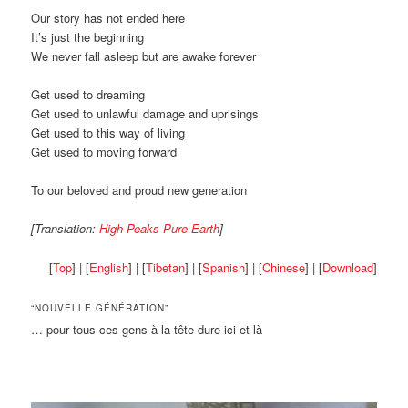
Our story has not ended here
It’s just the beginning
We never fall asleep but are awake forever
Get used to dreaming
Get used to unlawful damage and uprisings
Get used to this way of living
Get used to moving forward
To our beloved and proud new generation
[Translation:
High Peaks Pure Earth
]
[
Top
] | [
English
] | [
Tibetan
] | [
Spanish
] | [
Chinese
] | [
Download
]
“NOUVELLE GÉNÉRATION”
… pour tous ces gens à la tête dure ici et là