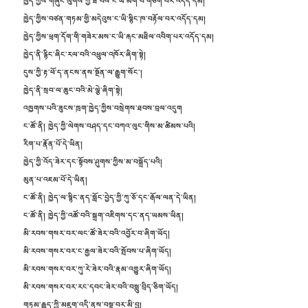
ཁྱེད་ཀྱིས་གཞུང་ལུགས་ཀྱི་ཐོ་བས་ང་ཡི་མགོ་བོ་གཅོག་པར་འདོད་དམ།
ཁྱེད་ཀྱིས་བཙན་གཏམ་གྱི་མདེའུས་ང་ཡི་སྙིང་ཁ་བརྟོལ་བར་འདོད་དམ།
ཁྱེད་ཀྱིས་ཕྲག་དོག་གི་གཟེར་མས་ང་ཡི་རྐང་མཐིལ་འབིག་པར་འདོད་དམ།
ཁྱེད་ནི་རྙིང་ཞིང་རལ་བའི་འཕྲུལ་འཁོར་ཞིག་སྟེ།
དུས་ཀྱི་རྟ་ཕོ་ད་ནངས་ནས་སྔོན་ལ་རྒྱུག་སོང་།
ཁྱེད་ནི་སྲབ་ལ་ཆུང་བའི་མེ་ལྕེ་ཞིག་སྟེ།
འཁྱགས་པའི་ཟུངས་ཁྲག་ཁྱེད་ཀྱིས་བསྲེགས་ཐབས་བྲལ་འདུག
ང་ཚོ་ནི། ཁྱེད་ཀྱི་ལེགས་བཤད་དང་བཀའ་ལུང་གིས་མ་ཚིམས་པའི།
རིག་པ་རྣོན་པོ་དེ་ཡིན།
ཁྱེད་ཀྱི་འོད་ཟེར་དང་སྟོབས་ཤུགས་ཀྱིས་མ་བསྐྲོད་པའི།
མུན་པ་འཇམ་པོ་དེ་ཡིན།
ང་ཚོ་ནི། ཁྱེད་ལ་སྙིང་ནད་སློང་བྱེད་ཀྱི་ཀུ་ཅོ་དང་རྒོལ་ལན་དེ་ཡིན།
ང་ཚོ་ནི། ཁྱེད་ཀྱི་འཚོ་བའི་སྐྲག་འཇིགས་དང་ནད་ཡམས་ཡིན།
མི་རབས་གསར་བར་ལང་ཚོ་ཟེར་བའི་འབྱོར་བ་ཞིག་ཡོད།
མི་རབས་གསར་བར་ང་རྒྱལ་ཟེར་བའི་སྤོབས་པ་ཞིག་ཡོད།
མི་རབས་གསར་བར་ཀུ་རེ་ཟེར་བའི་རྣམ་འགྱུར་ཞིག་ཡོད།
མི་རབས་གསར་བར་རང་དབང་ཟེར་བའི་བསླུ་བྲིད་ཅིག་ཡོད།
གཏམ་རྒྱུད་ཀྱི་མཇུག་འདི་ནས་བསྡུ་བར་མི་བྱ།