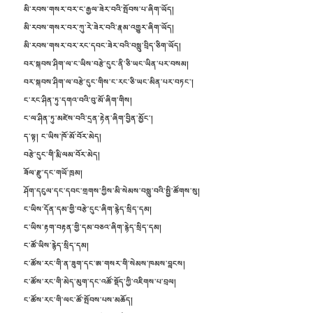
མི་རབས་གསར་བར་ང་རྒྱལ་ཟེར་བའི་སྤོབས་པ་ཞིག་ཡོད།
མི་རབས་གསར་བར་ཀུ་རེ་ཟེར་བའི་རྣམ་འགྱུར་ཞིག་ཡོད།
མི་རབས་གསར་བར་རང་དབང་ཟེར་བའི་བསླུ་བྲིད་ཅིག་ཡོད།
བར་སྐབས་ཤིག་ལ་ང་ཡིས་བརྩེ་དུང་ནི་ཅི་ཡང་ཡིན་པར་བསམ།
བར་སྐབས་ཤིག་ལ་བརྩེ་དུང་གིས་ང་རང་ཅི་ཡང་མིན་པར་བཏང་།
ང་རང་ཤིན་ཏུ་དགའ་བའི་བུ་མོ་ཞིག་གིས།
ང་ལ་ཤིན་ཏུ་མཛེས་བའི་དྲན་རྟེན་ཞིག་བྱིན་མྱོང་།
ད་ལྟ། ང་ཡིས་ཁོ་མོ་བོར་མེད།
བརྩེ་དུང་གི་རྨི་ལམ་བོར་མེད།
ཟོལ་རྫུ་དང་གཡོ་ཁྲམ།
ཤོག་དངུལ་དང་དབང་གྲགས་ཀྱིས་མི་སེམས་བསླུ་བའི་སྤྱི་ཚོགས་སུ།
ང་ཡིས་དོན་དམ་གྱི་བརྩེ་དུང་ཞིག་རྙེད་སྲིད་དམ།
ང་ཡིས་རྟག་བརྟན་གྱི་དམ་བཅའ་ཞིག་རྙེད་སྲིད་དམ།
ང་ཚོ་ཡིས་རྙེད་སྲིད་དམ།
ང་ཚོས་རང་གི་ན་ཟུག་དང་ཨ་གསར་གི་སེམས་ཁམས་བླངས།
ང་ཚོས་རང་གི་མེད་མུག་དང་འཚོ་སྡོད་ཀྱི་འཇིགས་པ་བྲལ།
ང་ཚོས་རང་གི་ལང་ཚོ་སྤོབས་པས་མཆོད།