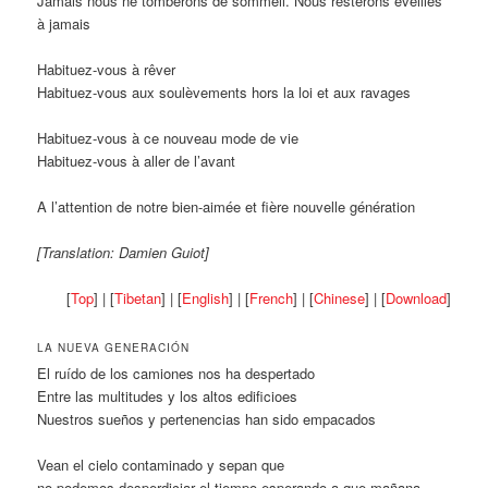
Jamais nous ne tomberons de sommeil. Nous resterons éveillés
à jamais
Habituez-vous à rêver
Habituez-vous aux soulèvements hors la loi et aux ravages
Habituez-vous à ce nouveau mode de vie
Habituez-vous à aller de l’avant
A l’attention de notre bien-aimée et fière nouvelle génération
[Translation: Damien Guiot]
[
Top
] | [
Tibetan
] | [
English
] | [
French
] | [
Chinese
] | [
Download
]
LA NUEVA GENERACIÓN
El ruído de los camiones nos ha despertado
Entre las multitudes y los altos edificioes
Nuestros sueños y pertenencias han sido empacados
Vean el cielo contaminado y sepan que
no podemos desperdiciar el tiempo esperando a que mañana