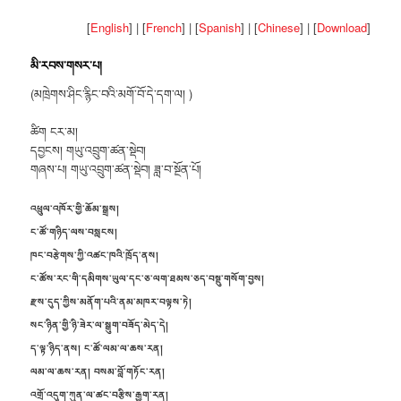
[
English
] | [
French
] | [
Spanish
] | [
Chinese
] | [
Download
]
མི་རབས་གསར་པ།
(མཁྲེགས་ཤིང་རྙིང་བའི་མགོ་བོ་དེ་དག་ལ། )
ཚིག ངར་མ།
དབྱངས། གཡུ་འབྲུག་ཚན་སྡེབ།
གཞས་པ། གཡུ་འབྲུག་ཚན་སྡེབ། ཟླ་བ་སྔོན་པོ།
འཕྲུལ་འཁོར་གྱི་ཆོམ་སྒྲས།
ང་ཚོ་གཉིད་ལས་བསླངས།
ཁང་བརྩེགས་ཀྱི་འཚང་ཁའི་ཁྲོད་ནས།
ང་ཚོས་རང་གི་དམིགས་ཡུལ་དང་ཅ་ལག་ཐམས་ཅད་བསྡུ་གསོག་བྱས།
རྫས་དུད་ཀྱིས་མནོག་པའི་ནམ་མཁར་བལྟས་ཏེ།
སང་ཉིན་གྱི་ཉི་ཟེར་ལ་སྒུག་བཟོད་མེད་དེ།
ད་ལྟ་ཉིད་ནས། ང་ཚོ་ལམ་ལ་ཆས་རན།
ལམ་ལ་ཆས་རན། བསམ་བློ་གཏོང་རན།
འགྲོ་འདུག་ཀུན་ལ་ཚང་བརྩིས་རྒྱག་རན།