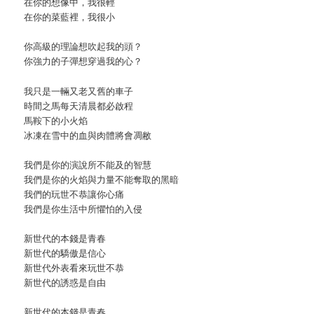
在你的想像中，我很輕
在你的菜藍裡，我很小
你高級的理論想吹起我的頭？
你強力的子彈想穿過我的心？
我只是一輛又老又舊的車子
時間之馬每天清晨都必啟程
馬鞍下的小火焰
冰凍在雪中的血與肉體將會凋敝
我們是你的演說所不能及的智慧
我們是你的火焰與力量不能奪取的黑暗
我們的玩世不恭讓你心痛
我們是你生活中所懼怕的入侵
新世代的本錢是青春
新世代的驕傲是信心
新世代外表看來玩世不恭
新世代的誘惑是自由
新世代的本錢是青春