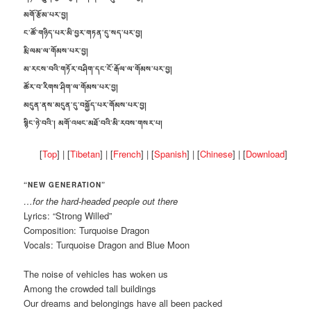
མགོ་རྩོམ་པར་བྱ།
ང་ཚོ་གཉིད་པར་མི་བྱར་གཏན་དུ་སད་པར་བྱ།
རྨི་ལམ་ལ་གོམས་པར་བྱ།
མ་རངས་བའི་གཏོར་བཤིག་དང་ངོ་རྒོལ་ལ་གོམས་པར་བྱ།
ཚོར་བ་རིགས་ཤིག་ལ་གོམས་པར་བྱ།
མདུན་ནས་མདུན་དུ་བསྐྱོད་པར་གོམས་པར་བྱ།
སྙིང་ཉེ་བའི་། མགོ་འཕང་མཐོ་བའི་མི་རབས་གསར་པ།
[
Top
] | [
Tibetan
] | [
French
] | [
Spanish
] | [
Chinese
] | [
Download
]
“NEW GENERATION”
…for the hard-headed people out there
Lyrics: “Strong Willed”
Composition: Turquoise Dragon
Vocals: Turquoise Dragon and Blue Moon
The noise of vehicles has woken us
Among the crowded tall buildings
Our dreams and belongings have all been packed