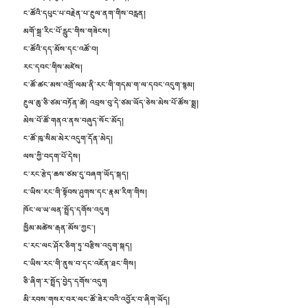
ང་ཚོའི་དཔུང་པ་བརྗེན་པ་རྔུལ་ནག་གིས་བརླན།
མགོ་སྐྲ་རིང་པོ་རླུང་གིས་གཟེངས།
ང་ཚོའི་དད་མོས་དང་འཚོ་བ།
རང་དབང་གིས་མཛེས།
ང་ཚོ་ཚང་མས་འགྲོ་ལམ་ནི་རང་གི་གདམ་ག་ལ་དབང་འདུག་སྙམ།
རྔུལ་ཆུ་ཅི་ཙམ་བཏོན་ཚེ། འབྲས་བུ་དེ་ཙམ་ཡོད་ཅེས་མེས་པོ་ཚོས་སྨྲ།
མེས་པོ་ཚོ་གནའ་ནས་བཞུད་སོང་མོད།
ང་ཚོ་ཁུ་སིམ་མེར་འདུག་དོན་མེད།
ལས་ཀྱི་བདག་པོ་དེས།
ང་རང་རྩེད་ཆས་ཙམ་དུ་བཞག་ཡོད་སྐད།
ང་ཡིས་རང་གི་སྟོབས་ཤུགས་དང་རྣམ་རིག་གིས།
ཁོང་ལ་ཡ་ལན་སྤྲོད་དགོས་འདུག
ཁྱིམ་མཚེས་རྒན་མོས་ཀྱང་།
ང་རང་ལང་ཤོར་ཅིག་ཏུ་བརྩིས་འདུག་སྐད།
ང་ཡིས་རང་གི་ནུས་བ་དང་འཇོན་ཐང་གིས།
ཅི་ཞིག་ར་སྤྲོད་བྱེད་དགོས་འདུག
མི་རབས་གསར་བར་ལང་ཚོ་ཟེར་བའི་འབྱོར་བ་ཞིག་ཡོད།