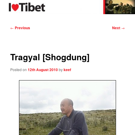
Skip
in support of Tibet
to
primary
content
I Love Tibet
Post
←
Previous
Next
→
navigation
Tragyal [Shogdung]
Posted on
12th August 2010
by
keef