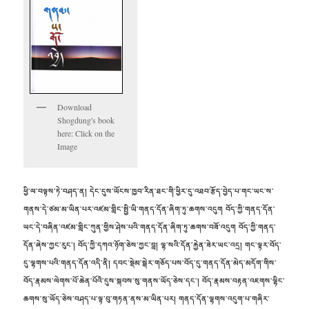
Download
Shogdung's book
here: Click on the
Image
ཕྱི་ལ་བལྟས་ཏེ་བཤད་ན། དེང་དུས་ཡོངས་ཁྱབ་རིན་ཐང་གི་ཕྱིར་དུ་འཐབ་རྩོད་བྱེད་པ་གང་ཡང་ས་
གནས་དེ་ཙམ་མ་ཡིན་པར་འཛམ་གླིང་སྤྱི་ཡི་
གནད་དོན་ཞིག་ཏུ་ཆགས་འདུག བོད་ཀྱི་གནད་དོན་
ཡང་དེ་བཞིན་འཛམ་གླིང་ཀུན་གྱིས་ཤེས་པའི་གནད་དོན་ཞིག་ཏུ་ཆགས་བཟོ་འདུག བོད་ཀྱི་གནད་
དོན་ཞེས་ཀྱང་རུང་། བོད་ཀྱི་དཀའ་ཉོག་ཅེས་ཀྱང་བླ། ལྷ་སའི་དོན་རྐྱེན་ཟེར་ཡང་འདྲ། གང་ལྟར་བོད་
དུ་ལྷགས་པའི་གནད་དོན་འདི་ནི། དབང་སྡེམ་སྒེར་གཅོད་པས་བོད་དུ་གནད་དོན་མེད་མདོག་གིས་
བོད་རྣམས་ལེགས་པོ་ཆེན་པོའི་དུས་སྐབས་སུ་གནས་ཡོད་ཅེས་དང་། བོད་རྣམས་བརྟན་འཇགས་ལྷིང་
ཆགས་སུ་ཡོད་ཅེས་བཤད་པ་ལྟ་བུ་གཏན་ནས་མ་ཡིན་པར། གནད་དོན་ལྷགས་འདུག་པ་གཞིར་