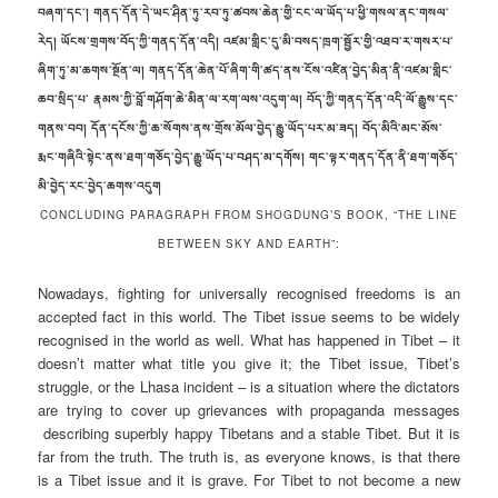
བཞག་དང་། གནད་དོན་དེ་ཡང་ཤིན་ཏུ་རབ་ཏུ་ཚབས་ཆེན་གྱི་ངང་ལ་ཡོད་པ་ཕྱི་གསལ་ནང་གསལ་
རེད། ཡོངས་གྲགས་བོད་ཀྱི་གནད་དོན་འདི། འཛམ་གླིང་དུ་མི་བསད་ཁྲག་སྦྱོར་གྱི་འཐབ་ར་གསར་པ་
ཞིག་ཏུ་མ་ཆགས་སྔོན་ལ། གནད་དོན་ཆེན་པོ་ཞིག་གི་ཚད་ནས་ངོས་འཛིན་བྱེད་མིན་ནི་འཛམ་གླིང་
ཆབ་སྲིད་པ་ རྣམས་ཀྱི་བློ་གཤོག་ཆེ་མིན་ལ་རག་ལས་འདུག་ལ། བོད་ཀྱི་གནད་དོན་འདི་ལོ་རྒྱུས་དང་
གནས་བབ། དོན་དངོས་ཀྱི་ཆ་སོགས་ནས་གྲོས་མོལ་བྱེད་རྒྱུ་ཡོད་པར་མ་ཟད། བོད་མིའི་མང་མོས་
རྨང་གཞིའི་སྟེང་ནས་ཐག་གཅོད་བྱེད་རྒྱུ་ཡོད་པ་བཤད་མ་དགོས། གང་ལྟར་གནད་དོན་ནི་ཐག་གཅོད་
མི་བྱེད་རང་བྱེད་ཆགས་འདུག
CONCLUDING PARAGRAPH FROM SHOGDUNG’S BOOK, “THE LINE
BETWEEN SKY AND EARTH”:
Nowadays, fighting for universally recognised freedoms is an
accepted fact in this world. The Tibet issue seems to be widely
recognised in the world as well. What has happened in Tibet – it
doesn’t matter what title you give it; the Tibet issue, Tibet’s
struggle, or the Lhasa incident – is a situation where the dictators
are trying to cover up grievances with propaganda messages
describing superbly happy Tibetans and a stable Tibet. But it is
far from the truth. The truth is, as everyone knows, is that there
is a Tibet issue and it is grave. For Tibet to not become a new