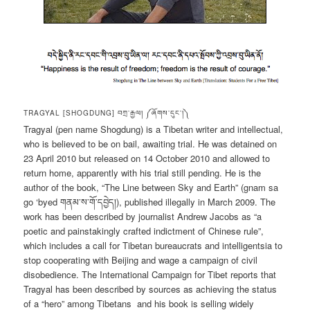
TRAGYAL [SHOGDUNG] བཀྲ་རྒྱལ། ༼ཞོགས་དུང་།༽
Tragyal (pen name Shogdung) is a Tibetan writer and intellectual,
who is believed to be on bail, awaiting trial. He was detained on
23 April 2010 but released on 14 October 2010 and allowed to
return home, apparently with his trial still pending. He is the
author of the book, “The Line between Sky and Earth” (gnam sa
go ‘byed གནམ་ས་གོ་དབྱེད།), published illegally in March 2009. The
work has been described by journalist Andrew Jacobs as “a
poetic and painstakingly crafted indictment of Chinese rule”,
which includes a call for Tibetan bureaucrats and intelligentsia to
stop cooperating with Beijing and wage a campaign of civil
disobedience. The International Campaign for Tibet reports that
Tragyal has been described by sources as achieving the status
of a “hero” among Tibetans and his book is selling widely