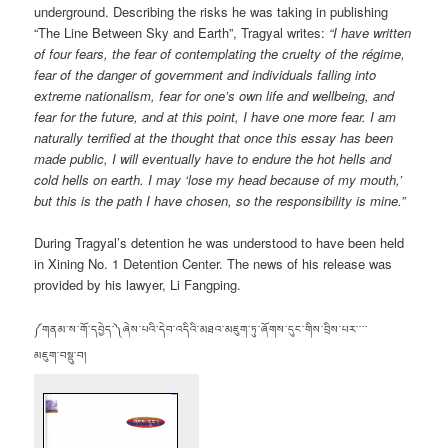
underground. Describing the risks he was taking in publishing
“The Line Between Sky and Earth”, Tragyal writes:
“I have written
of four fears, the fear of contemplating the cruelty of the régime,
fear of the danger of government and individuals falling into
extreme nationalism, fear for one’s own life and wellbeing, and
fear for the future, and at this point, I have one more fear. I am
naturally terrified at the thought that once this essay has been
made public, I will eventually have to endure the hot hells and
cold hells on earth. I may ‘lose my head because of my mouth,’
but this is the path I have chosen, so the responsibility is mine.”
During Tragyal’s detention he was understood to have been held
in Xining No. 1 Detention Center. The news of his release was
provided by his lawyer, Li Fangping.
༼གནམ་ས་གོ་དབྱེད་༽ཞེས་པའི་དེབ་འདིའི་མཐའ་མཇུག་ཏུ་ཞོགས་དུང་གིས་བྲིས་པར་་་་
མཇུག་བསྡུ་བ།